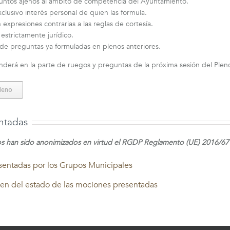
asuntos ajenos al ámbito de competencia del Ayuntamiento.
lusivo interés personal de quien las formula.
xpresiones contrarias a las reglas de cortesía.
 estrictamente jurídico.
s de preguntas ya formuladas en plenos anteriores.
derá en la parte de ruegos y preguntas de la próxima sesión del Plen
Pleno
ntadas
 han sido anonimizados en virtud el RGDP Reglamento (UE) 2016/679
entadas por los Grupos Municipales
en del estado de las mociones presentadas