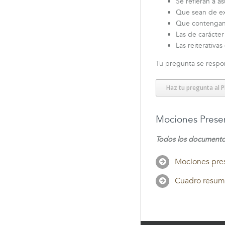
Se refieran a 
Que sean de exc
Que contengan e
Las de carácter
Las reiterativa
Tu pregunta se respon
Haz tu pregunta al 
Mociones Prese
Todos los documentos
Mociones pres
Cuadro resum