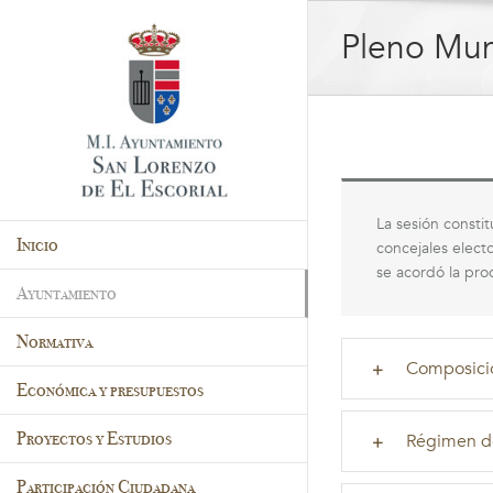
Saltar
al
Pleno Mun
contenido
La sesión consti
Inicio
concejales elect
se acordó la pro
Ayuntamiento
Normativa
Composició
Económica y presupuestos
Proyectos y Estudios
Régimen d
Participación Ciudadana